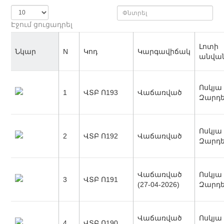
Էջում ցուցադրել
Լոտի
Նկար
N
Կոդ
Կարգավիճակ
անվան
Ոսկյա
1
ՎՏԲ Ո193
Վաճառված
Զարդ
Ոսկյա
2
ՎՏԲ Ո192
Վաճառված
Զարդ
Վաճառված
Ոսկյա
3
ՎՏԲ Ո191
(27-04-2026)
Զարդ
Վաճառված
Ոսկյա
4
ՎՏԲ Ո190