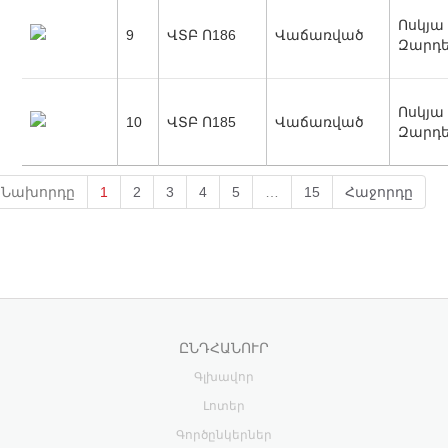
Ոսկյա
9
ՎՏԲ Ո186
Վաճառված
Զարդ
Ոսկյա
10
ՎՏԲ Ո185
Վաճառված
Զարդ
Նախորդը
1
2
3
4
5
…
15
Հաջորդը
ԸՆԴՀԱՆՈՒՐ
Գլխավոր
Լոտեր
Գործընկերներ