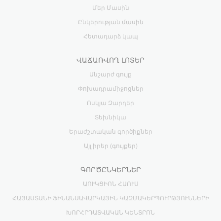
Մեր Մասին
Ընկերության մասին
Հետադարձ կապ
ՎԱՃԱՌՎՈՂ ԼՈՏԵՐ
Անշարժ գույք
Փոխադրամիջոցներ
Ոսկյա Զարդեր
Տեխնիկա
Երաժշտական գործիքներ
Այլ իրեր (գույքեր)
ԳՈՐԾԸՆԿԵՐՆԵՐ
ԱՈՒԿՑԻՈՆ ՀԱՈՒՍ
ՀԱՅԱՍՏԱՆԻ ՖԻՆԱՆՍԱՎԱՐԿԱՅԻՆ ԿԱԶՄԱԿԵՐՊՈՒՐԹՅՈՒՆՆԵՐԻ
ԽՈՐՀՐԴԱՏՎԱԿԱՆ ԿԵՆՏՐՈՆ