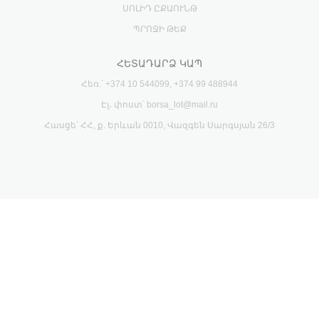
ՍՈԼԻԴ ԸՔԱՈՒՆԹ
ՊՐՈՋԻ ԹԵՔ
ՀԵՏԱԴԱՐՁ ԿԱՊ
Հեռ.՝ +374 10 544099, +374 99 488944
Էլ․ փոստ՝ borsa_lot@mail.ru
Հասցե՝ ՀՀ, ք. Երևան 0010, Վազգեն Սարգսյան 26/3